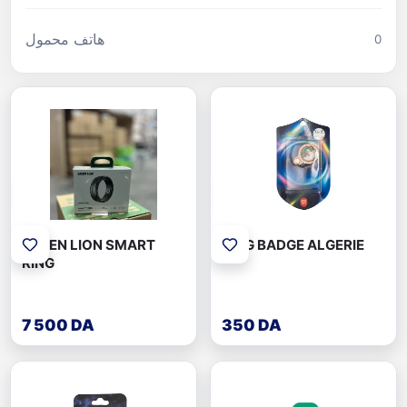
هاتف محمول
0
GREEN LION SMART
RING BADGE ALGERIE
RING
7 500 DA
350 DA