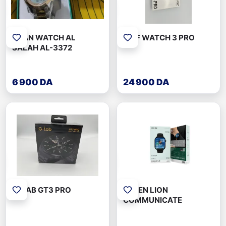
AZAN WATCH AL
CMF WATCH 3 PRO
SALAH AL-3372
6 900 DA
24 900 DA
G-TAB GT3 PRO
GREEN LION
COMMUNICATE