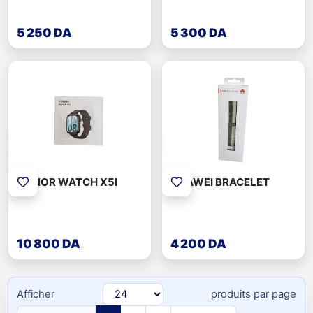
5 250 DA
5 300 DA
HONOR WATCH X5I
HUAWEI BRACELET
10 800 DA
4 200 DA
Afficher
produits
par page