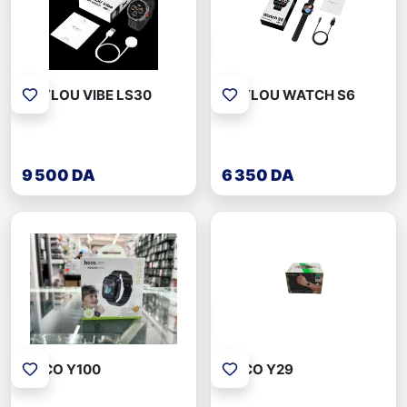
HAYLOU VIBE LS30
HAYLOU WATCH S6
9 500 DA
6 350 DA
HOCO Y100
HOCO Y29