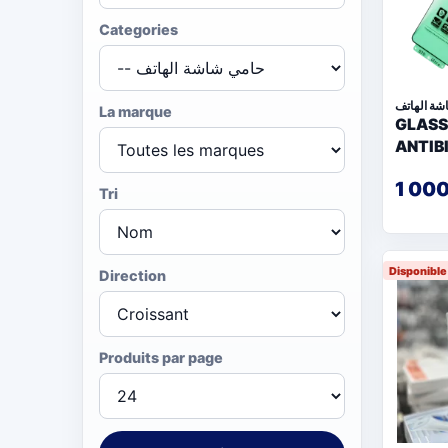
Categories
شة الهاتف
La marque
GLASS
ANTIB
1 00
Tri
Disponibl
Direction
Produits par page