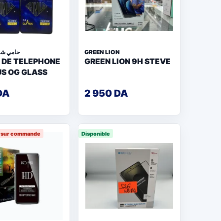
حامي شا
GREEN LION
 DE TELEPHONE
GREEN LION 9H STEVE
US OG GLASS
DA
2 950 DA
e sur commande
Disponible