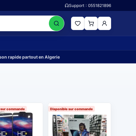
Support :
0551821896
son rapide partout en Algerie
e sur commande
Disponible sur commande