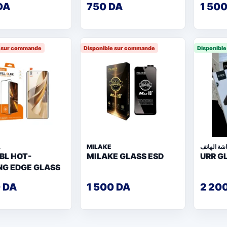
DA
750 DA
1 50
e sur commande
Disponible sur commande
Disponible
L
MILAKE
شة الهاتف
BL HOT-
MILAKE GLASS ESD
URR G
NG EDGE GLASS
0 DA
1 500 DA
2 20