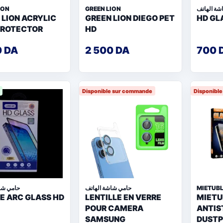
ION
GREEN LION
شة الهاتف
 LION ACRYLIC
GREEN LION DIEGO PET
HD GL
PROTECTOR
HD
0 DA
2 500 DA
700 
Disponible sur commande
Disponibl
حامي شا
حامي شاشة الهاتف
MIETUB
E ARC GLASS HD
LENTILLE EN VERRE
MIETU
POUR CAMERA
ANTIS
SAMSUNG
DUST