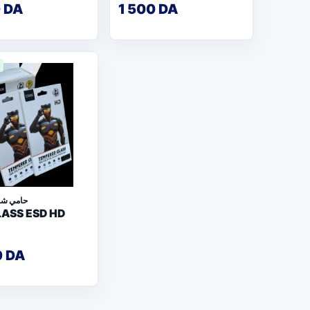
0 DA
1 500 DA
حامي شا
LASS ESD HD
0 DA