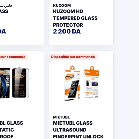
حامي شا
KUZOOM
ASS
KUZOOM HD
TEMPERED GLASS
PROTECTOR
DA
2 200 DA
e sur commande
Disponible sur commande
L
MIETUBL
BL GLASS
MIETUBL GLASS
TATIC
ULTRASOUND
PROOF
FINGERPINT UNLOCK