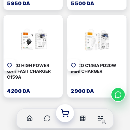
5 950 DA
5 500 DA
HOCO HIGH POWER
HOCO C146A PD20W
GAN FAST CHARGER
MINI CHARGER
C159A
4 200 DA
2 900 DA