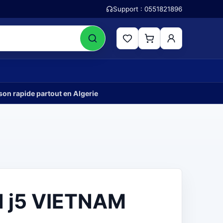
Support :
0551821896
son rapide partout en Algerie
N j5 VIETNAM