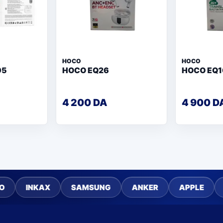
HOCO
HOCO
95
HOCO EQ26
HOCO EQ1
4 200 DA
4 900 D
KAX
SAMSUNG
ANKER
APPLE
CAPSYS