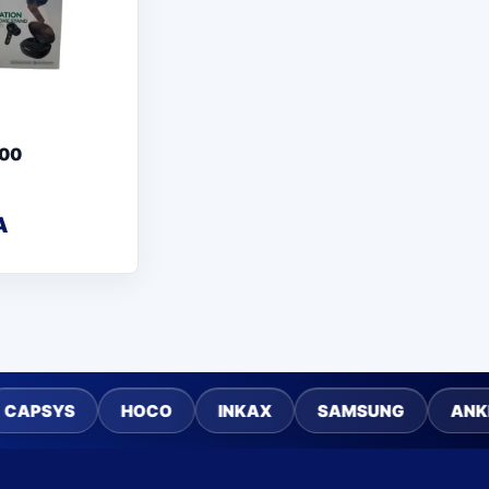
00
A
HOCO
INKAX
SAMSUNG
ANKER
A