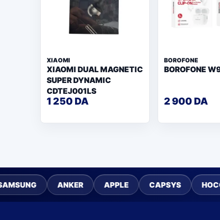
XIAOMI
BOROFONE
XIAOMI DUAL MAGNETIC
BOROFONE W
SUPER DYNAMIC
CDTEJ001LS
1 250 DA
2 900 DA
G
ANKER
APPLE
CAPSYS
HOCO
IN