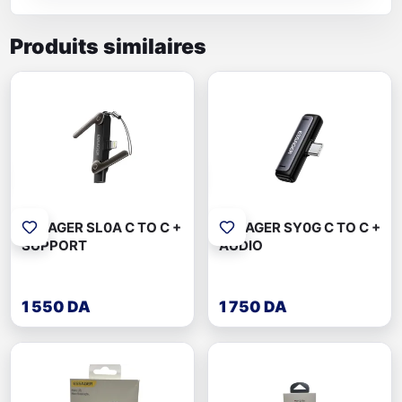
Produits similaires
ESSAGER SL0A C TO C +
ESSAGER SY0G C TO C +
SUPPORT
AUDIO
1 550 DA
1 750 DA