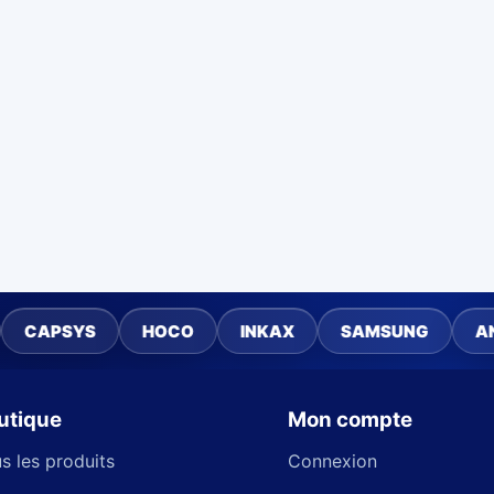
S
HOCO
INKAX
SAMSUNG
ANKER
utique
Mon compte
s les produits
Connexion