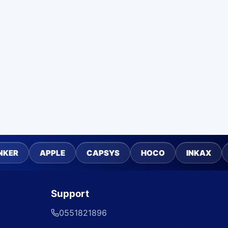
APPLE
CAPSYS
HOCO
INKAX
SAMSUN
Support
0551821896