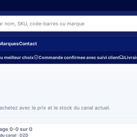
Marques
Contact
u meilleur choix
Commande confirmee avec suivi client
Livrai
hetez avec le prix et le stock du canal actuel.
hage
0
-
0
sur
0
du canal :
DZD