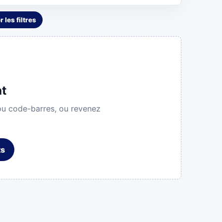
r les filtres
at
u code-barres, ou revenez
ts